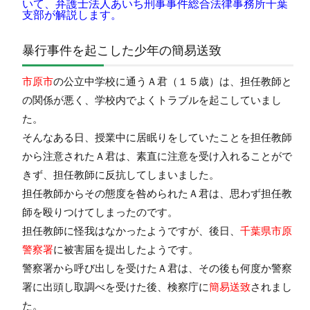
いて、弁護士法人あいち刑事事件総合法律事務所千葉
支部が解説します。
暴行事件を起こした少年の簡易送致
市原市
の公立中学校に通うＡ君（１５歳）は、担任教師と
の関係が悪く、学校内でよくトラブルを起こしていまし
た。
そんなある日、授業中に居眠りをしていたことを担任教師
から注意されたＡ君は、素直に注意を受け入れることがで
きず、担任教師に反抗してしまいました。
担任教師からその態度を咎められたＡ君は、思わず担任教
師を殴りつけてしまったのです。
担任教師に怪我はなかったようですが、後日、
千葉県市原
警察署
に被害届を提出したようです。
警察署から呼び出しを受けたＡ君は、その後も何度か警察
署に出頭し取調べを受けた後、検察庁に
簡易送致
されまし
た。