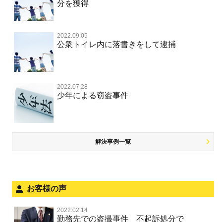
分を獲得
不同意性交等罪（旧 強制性交等罪，準強制性交等罪），
執行猶予にしてほしい
横領 背任
薬物事件 TOP
監護者性交等罪
業務妨害
ネット犯罪
事件別－交通違反・交通事故
業務妨害罪
国選弁護士と私選弁護士の違い
不起訴にしてほしい
詐欺（振り込め詐欺等特殊詐欺，電子計算機使用詐欺等）
覚せい剤
自転車事故
不同意わいせつ（旧 強制わいせつ，準強制わいせつ）
公務執行妨害罪
2022.09.05
裁判員裁判
交通違反・交通事故 TOP
その他
事件のことを秘密にしたい
公衆トイレ内に落書きをして逮捕
強盗罪
危険ドラッグ
公然わいせつ罪，わいせつ物頒布等罪，淫行勧誘罪
殺人
司法取引・刑事免責
交通事故 交通違反と刑事事件
公務執行妨害
銃刀法違反
その他 TOP
被害届・告訴・告発されたら
窃盗罪
大麻
児童ポルノ リベンジポルノ
逮捕・監禁
取調べの注意点
自転車事故
ネット犯罪
自首・出頭したい
知的財産と刑事事件
2022.07.28
麻薬及び向精神薬
痴漢
暴行・傷害
少年事件の手続と特色
人身事故・死亡事故
少年による窃盗事件
風営法・風適法違反
児童虐待・保護責任者遺棄
恐喝
盗撮，のぞき行為
略取・誘拐・人身売買
少年事件の処分
無免許運転
住居侵入等
盗品売買・譲り受け等
被害者対応
ひき逃げ・当て逃げ
銃刀法違反
児童虐待・保護責任者遺棄
解決事例一覧
被害届・告訴・告発の不安や悩み
飲酒運転
ストーカー事件
法人と刑事事件（脱税関係，従業員逮捕，予防法務等）
危険運転行為等
犯罪収益移転防止法違反
文書偽造・偽造文書行使
面会・差し入れ
お客様の声
不正競争防止法
風営法・風適法違反
2022.02.14
不正競争防止法
勤務先での盗撮事件 不起訴処分で