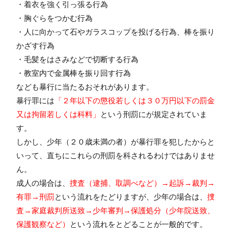
・着衣を強く引っ張る行為
・胸ぐらをつかむ行為
・人に向かって石やガラスコップを投げる行為、棒を振り
かざす行為
・毛髪をはさみなどで切断する行為
・教室内で金属棒を振り回す行為
なども暴行に当たるおそれがあります。
暴行罪には
「２年以下の懲役若しくは３０万円以下の罰金
又は拘留若しくは科料」
という刑罰にが規定されていま
す。
しかし、少年（２０歳未満の者）が暴行罪を犯したからと
いって、直ちにこれらの刑罰を科されるわけではありませ
ん。
成人の場合は、
捜査（逮捕、取調べなど）→起訴→裁判→
有罪→刑罰
という流れをたどりますが、少年の場合は、
捜
査→家庭裁判所送致→少年審判→保護処分（少年院送致、
保護観察など）
という流れをとどることが一般的です。