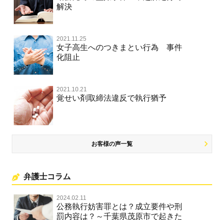
文書偽造・偽造文書行使
解決
著作権法違反・商標法違反
住居侵入等
2021.11.25
放火・失火
女子高生へのつきまとい行為 事件
化阻止
名誉棄損罪・侮辱
名誉棄損・侮辱
2021.10.21
覚せい剤取締法違反で執行猶予
お客様の声一覧
弁護士コラム
2024.02.11
公務執行妨害罪とは？成立要件や刑
罰内容は？～千葉県茂原市で起きた