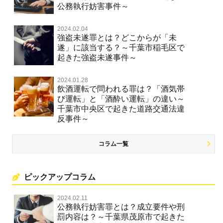
公務執行妨害事件～
2024.02.04
強盗未遂罪とは？どこからが「未
遂」に該当する？～千葉市稲毛区で
起きた強盗未遂事件～
2024.01.28
飲酒運転で問われる罪は？「酒気帯
び運転」と「酒酔い運転」の違い～
千葉市中央区で起きた道路交通法違
反事件～
コラム一覧
ピックアップコラム
2024.02.11
公務執行妨害罪とは？成立要件や刑
罰内容は？～千葉県茂原市で起きた