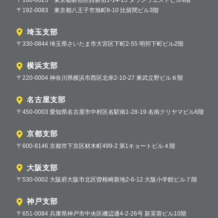
〒192-0083 東京都八王子市旭町8-10 比留間ビル3階
埼玉支部
〒330-0844 埼玉県さいたま市大宮区下町2-55 明邦下町ビル2階
横浜支部
〒220-0004 神奈川県横浜市西区北幸2-10-27 東武立野ビル８階
名古屋支部
〒450-0003 愛知県名古屋市中村区名駅南1-28-19 名南クリヤマビル6階
京都支部
〒600-8146 京都市下京区材木町499-2 第1キョートビル４階
大阪支部
〒530-0002 大阪府大阪市北区曽根崎新地2-6-12 大阪小学館ビル７階
神戸支部
〒651-0084 兵庫県神戸市中央区磯辺通4-2-26号 新芙蓉ビル10階