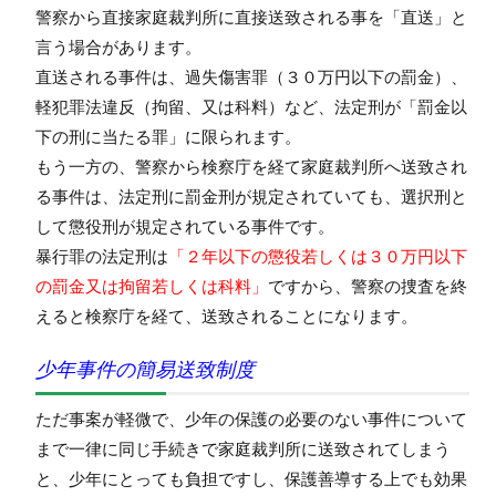
警察から直接家庭裁判所に直接送致される事を「直送」と
言う場合があります。
直送される事件は、過失傷害罪（３０万円以下の罰金）、
軽犯罪法違反（拘留、又は科料）など、法定刑が「罰金以
下の刑に当たる罪」に限られます。
もう一方の、警察から検察庁を経て家庭裁判所へ送致され
る事件は、法定刑に罰金刑が規定されていても、選択刑と
して懲役刑が規定されている事件です。
暴行罪の法定刑は
「２年以下の懲役若しくは３０万円以下
の罰金又は拘留若しくは科料」
ですから、警察の捜査を終
えると検察庁を経て、送致されることになります。
少年事件の簡易送致制度
ただ事案が軽微で、少年の保護の必要のない事件について
まで一律に同じ手続きで家庭裁判所に送致されてしまう
と、少年にとっても負担ですし、保護善導する上でも効果