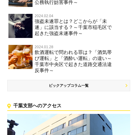
公務執行妨害事件～
2024.02.04
強盗未遂罪とは？どこからが「未
遂」に該当する？～千葉市稲毛区で
起きた強盗未遂事件～
2024.01.28
飲酒運転で問われる罪は？「酒気帯
び運転」と「酒酔い運転」の違い～
千葉市中央区で起きた道路交通法違
反事件～
ピックアップコラム一覧
千葉支部へのアクセス