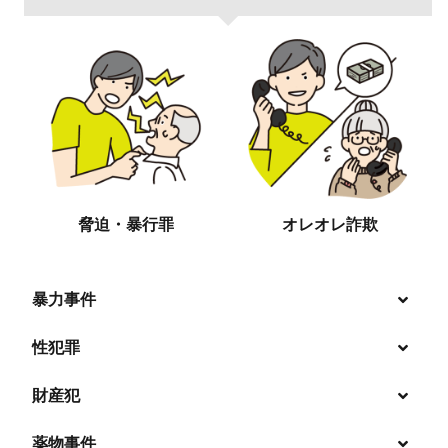
脅迫・暴行罪
オレオレ詐欺
暴力事件
性犯罪
暴行・傷害
財産犯
痴漢
殺人
薬物事件