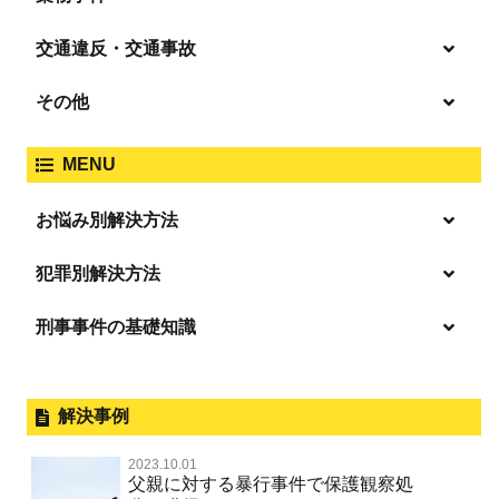
窃盗
盗撮・のぞき
交通違反・交通事故
覚せい剤
過失致死傷・過失傷害
強盗
その他
人身事故・死亡事故
強制わいせつ、準強制わいせつ
大麻取締法違反
MENU
脅迫・強要
著作権法違反
詐欺
ひき逃げ・当て逃げ
お悩み別解決方法
強姦・準強姦
麻薬及び向精神薬
逮捕・監禁
放火・失火
恐喝
逮捕の不安や悩み
犯罪別解決方法
無免許運転
逮捕されたら
淫行・援助交際
刑事事件の基礎知識
事件別－暴力事件
危険ドラッグ
釈放してほしい
略取・誘拐・人身売買
犯罪収益移転防止法違反
横領 背任
暴力事件 TOP
外国人事件の手続きと特色
事件別－性犯罪
飲酒運転
保釈してほしい
公然わいせつ，わいせつ物頒布，淫
過失致死・過失傷害
刑事裁判の概要・手続
解決事例
行勧誘罪
性犯罪 TOP
事件別－財産犯
無実・無罪を証明してほしい
器物損壊
ストーカー事件
盗品売買・譲り受け等
器物損壊
公務員の逮捕・刑事事件
2023.10.01
淫行・援助交際（児童買春、淫行条例、児童福祉法違反）
示談で解決してほしい
財産犯 TOP
危険運転行為等
父親に対する暴行事件で保護観察処
事件別－薬物事件
脅迫・強要
児童ポルノ・リベンジポルノ
控訴・上告