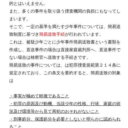
的とはいえません。
また、多くの事件を取り扱う捜査機関の負担にもなってし
まいます。
そこで、一定の基準を満たす少年事件については、簡易送
致制度に基づき
簡易送致手続
が行われています。
これは、被疑少年ごとに少年事件簡易送致書という書類を
作成し、直送事件の場合は直接家庭裁判所へ、直送事件で
ない場合は検察官へ送致する手続きです。
簡易送致の事件については、は犯罪捜査規範第２１４条に
規定されており、この条文を要約すると、簡易送致の対象
は
・事実が極めて軽微であること
・犯罪の原因及び動機、当該少年の性格、行状、家庭の状
況及び環境等から見て再犯のおそれがないこと
・刑事処分、保護処分を必要としないと明らかに認められ
ること