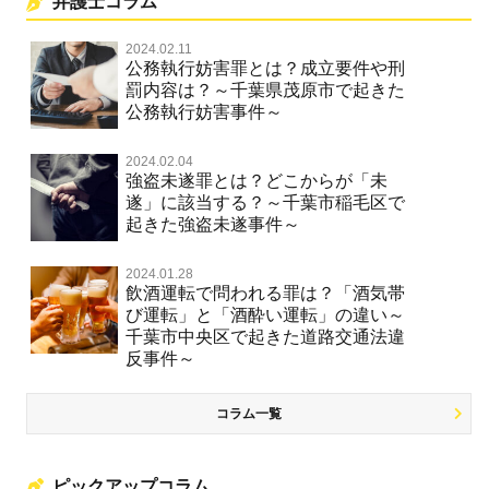
弁護士コラム
2024.02.11
公務執行妨害罪とは？成立要件や刑
罰内容は？～千葉県茂原市で起きた
公務執行妨害事件～
2024.02.04
強盗未遂罪とは？どこからが「未
遂」に該当する？～千葉市稲毛区で
起きた強盗未遂事件～
2024.01.28
飲酒運転で問われる罪は？「酒気帯
び運転」と「酒酔い運転」の違い～
千葉市中央区で起きた道路交通法違
反事件～
コラム一覧
ピックアップコラム