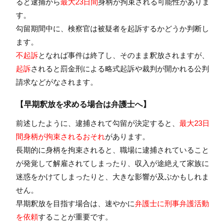
ると逮捕から
最大23日間
身柄が拘束される可能性がありま
す。
勾留期間中に、検察官は被疑者を起訴するかどうか判断し
ます。
不起訴
となれば事件は終了し、そのまま釈放されますが、
起訴
されると罰金刑による略式起訴や裁判が開かれる公判
請求などがなされます。
【早期釈放を求める場合は弁護士へ】
前述したように、逮捕されて勾留が決定すると、
最大23日
間身柄が拘束されるおそれ
があります。
長期的に身柄を拘束されると、職場に逮捕されていること
が発覚して解雇されてしまったり、収入が途絶えて家族に
迷惑をかけてしまったりと、大きな影響が及ぶかもしれま
せん。
早期釈放を目指す場合は、速やかに
弁護士に刑事弁護活動
を依頼
することが重要です。