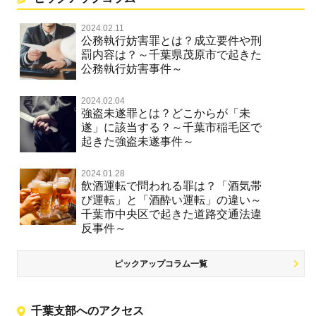
2024.02.11
公務執行妨害罪とは？成立要件や刑
罰内容は？～千葉県茂原市で起きた
公務執行妨害事件～
2024.02.04
強盗未遂罪とは？どこからが「未
遂」に該当する？～千葉市稲毛区で
起きた強盗未遂事件～
2024.01.28
飲酒運転で問われる罪は？「酒気帯
び運転」と「酒酔い運転」の違い～
千葉市中央区で起きた道路交通法違
反事件～
ピックアップコラム一覧
千葉支部へのアクセス