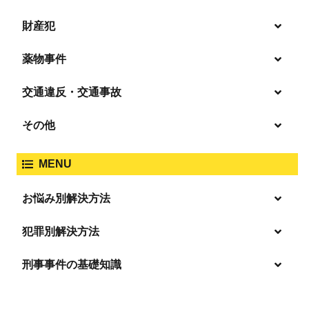
暴行・傷害
財産犯
痴漢
殺人
薬物事件
窃盗
盗撮・のぞき
交通違反・交通事故
覚せい剤
過失致死傷・過失傷害
強盗
その他
人身事故・死亡事故
強制わいせつ、準強制わいせつ
大麻取締法違反
MENU
脅迫・強要
著作権法違反
詐欺
ひき逃げ・当て逃げ
お悩み別解決方法
強姦・準強姦
麻薬及び向精神薬
逮捕・監禁
放火・失火
恐喝
逮捕の不安や悩み
犯罪別解決方法
無免許運転
逮捕されたら
淫行・援助交際
刑事事件の基礎知識
事件別－暴力事件
危険ドラッグ
釈放してほしい
略取・誘拐・人身売買
犯罪収益移転防止法違反
横領 背任
暴力事件 TOP
外国人事件の手続きと特色
事件別－性犯罪
飲酒運転
保釈してほしい
公然わいせつ，わいせつ物頒布，淫