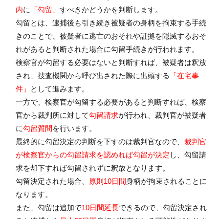
内
に
「勾留」
すべきかどうかを判断します。
勾留とは、逮捕後も引き続き被疑者の身柄を拘束する手続
きのことで、被疑者に逃亡のおそれや証拠を隠滅するおそ
れがあると判断された場合に勾留手続きが行われます。
検察官が勾留する必要はないと判断すれば、被疑者は釈放
され、捜査機関から呼び出された際に出頭する
「在宅事
件」
として進みます。
一方で、検察官が勾留する必要があると判断すれば、検察
官から裁判所に対して
勾留請求
が行われ、裁判官が被疑者
に
勾留質問
を行います。
最終的に勾留決定の判断を下すのは裁判官なので、
裁判官
が検察官からの勾留請求を認めれば勾留が決定
し、勾留請
求を却下すれば勾留されずに釈放となります。
勾留決定された場合、
原則10日間
身柄が拘束されることに
なります。
また、勾留は追加で
10日間延長
できるので、勾留決定され