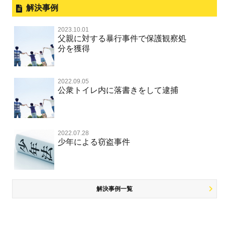
過失致死・過失傷害
刑事裁判の概要・手続
解決事例
行勧誘罪
性犯罪 TOP
事件別－財産犯
無実・無罪を証明してほしい
器物損壊
ストーカー事件
盗品売買・譲り受け等
器物損壊
公務員の逮捕・刑事事件
2023.10.01
淫行・援助交際（児童買春、淫行条例、児童福祉法違反）
示談で解決してほしい
財産犯 TOP
危険運転行為等
父親に対する暴行事件で保護観察処
事件別－薬物事件
脅迫・強要
児童ポルノ・リベンジポルノ
控訴・上告
分を獲得
不同意性交等罪（旧 強制性交等罪，準強制性交等罪），
執行猶予にしてほしい
横領 背任
薬物事件 TOP
監護者性交等罪
業務妨害
ネット犯罪
事件別－交通違反・交通事故
業務妨害罪
国選弁護士と私選弁護士の違い
不起訴にしてほしい
詐欺（振り込め詐欺等特殊詐欺，電子計算機使用詐欺等）
覚せい剤
自転車事故
不同意わいせつ（旧 強制わいせつ，準強制わいせつ）
公務執行妨害罪
2022.09.05
裁判員裁判
交通違反・交通事故 TOP
その他
事件のことを秘密にしたい
公衆トイレ内に落書きをして逮捕
強盗罪
危険ドラッグ
公然わいせつ罪，わいせつ物頒布等罪，淫行勧誘罪
殺人
司法取引・刑事免責
交通事故 交通違反と刑事事件
公務執行妨害
銃刀法違反
その他 TOP
被害届・告訴・告発されたら
窃盗罪
大麻
児童ポルノ リベンジポルノ
逮捕・監禁
取調べの注意点
自転車事故
ネット犯罪
自首・出頭したい
知的財産と刑事事件
2022.07.28
麻薬及び向精神薬
痴漢
暴行・傷害
少年事件の手続と特色
人身事故・死亡事故
少年による窃盗事件
風営法・風適法違反
児童虐待・保護責任者遺棄
恐喝
盗撮，のぞき行為
略取・誘拐・人身売買
少年事件の処分
無免許運転
住居侵入等
盗品売買・譲り受け等
被害者対応
ひき逃げ・当て逃げ
銃刀法違反
児童虐待・保護責任者遺棄
解決事例一覧
被害届・告訴・告発の不安や悩み
飲酒運転
ストーカー事件
法人と刑事事件（脱税関係，従業員逮捕，予防法務等）
危険運転行為等
犯罪収益移転防止法違反