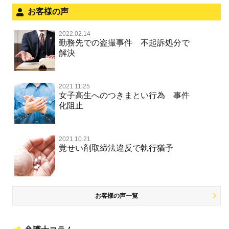
文書偽造・偽造文書行使
面会・差し入れ
お客様の声
不正競争防止法
風営法・風適法違反
2022.02.14
不正競争防止法
勤務先での盗撮事件 不起訴処分で
文書偽造・偽造文書行使
解決
著作権法違反・商標法違反
住居侵入等
2021.11.25
放火・失火
女子高生へのつきまとい行為 事件
化阻止
名誉棄損罪・侮辱
名誉棄損・侮辱
2021.10.21
覚せい剤取締法違反で執行猶予
お客様の声一覧