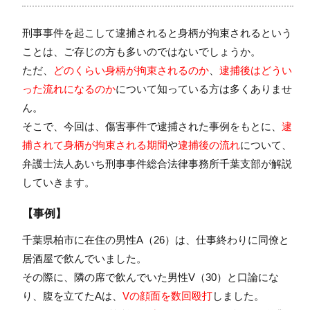
刑事事件を起こして逮捕されると身柄が拘束されるという
ことは、ご存じの方も多いのではないでしょうか。
ただ、
どのくらい身柄が拘束されるのか
、
逮捕後はどうい
った流れになるのか
について知っている方は多くありませ
ん。
そこで、今回は、傷害事件で逮捕された事例をもとに、
逮
捕されて身柄が拘束される期間
や
逮捕後の流れ
について、
弁護士法人あいち刑事事件総合法律事務所千葉支部が解説
していきます。
【事例】
千葉県柏市に在住の男性A（26）は、仕事終わりに同僚と
居酒屋で飲んでいました。
その際に、隣の席で飲んでいた男性V（30）と口論にな
り、腹を立てたAは、
Vの顔面を数回殴打
しました。