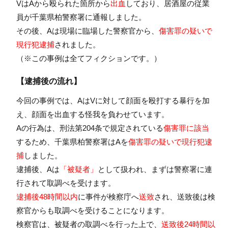
VはAから殴られた箇所から
出血
しており、居酒屋の従業
員が千葉県柏警察署に通報しました。
その後、Aは現場に臨場した警察官から、
傷害罪の疑いで
現行犯逮捕
されました。
（※この事例は全てフィクションです。）
【逮捕後の流れ】
今回の事例では、AはVに対して顔面を殴打する暴行を加
え、顔面を出血する怪我を負わせています。
Aの行為は、刑法第204条で規定されている
傷害罪に該当
するため、千葉県柏警察署はAを
傷害罪の疑いで現行犯逮
捕
しました。
逮捕後、Aは
「被疑者」
として扱われ、まずは警察署に連
行されて取調べを受けます。
逮捕後48時間以内
に事件が検察庁へ
送致
され、送致後は検
察官からも取調べを受けることになります。
検察官は、被疑者の取調べを行った上で、
送致後24時間以