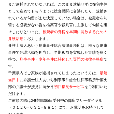
まだ逮捕されていなければ、このまま逮捕せずに在宅事件
として進めてもらうように捜査機関に交渉したり、逮捕さ
れているが勾留がまだ決定していない場合は、被疑者を勾
留する必要がない旨を検察官や裁判官に主張して勾留を阻
止したりといった、
被疑者の身柄を早期に開放するための
弁護活動
に尽力します。
弁護士法人あいち刑事事件総合法律事務所
は、様々な刑事
事件で弁護活動を担当し、早期釈放を実現した実績を多く
持つ、
刑事事件・少年事件に特化した専門の法律事務所
で
す。
千葉県内でご家族が逮捕されてしまったという方は、
最短
当日中
に
弁護士法人あいち刑事事件総合法律事務所千葉支
部
の弁護士が接見に向かう
初回接見サービス
をご利用いた
だけます。
ご依頼の際は24時間365日受付中の弊所フリーダイヤル
（０１２０−６３１−８８１）にて、お電話をお待ちして