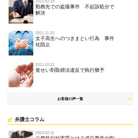
2022.02.14
不正競争防止法
勤務先での盗撮事件 不起訴処分で
文書偽造・偽造文書行使
解決
著作権法違反・商標法違反
住居侵入等
2021.11.25
放火・失火
女子高生へのつきまとい行為 事件
化阻止
名誉棄損罪・侮辱
名誉棄損・侮辱
2021.10.21
覚せい剤取締法違反で執行猶予
お客様の声一覧
弁護士コラム
2024.02.11