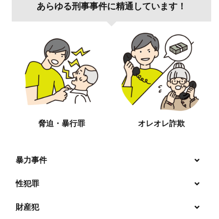
あらゆる刑事事件に精通しています！
脅迫・暴行罪
オレオレ詐欺
暴力事件
性犯罪
暴行・傷害
財産犯
痴漢