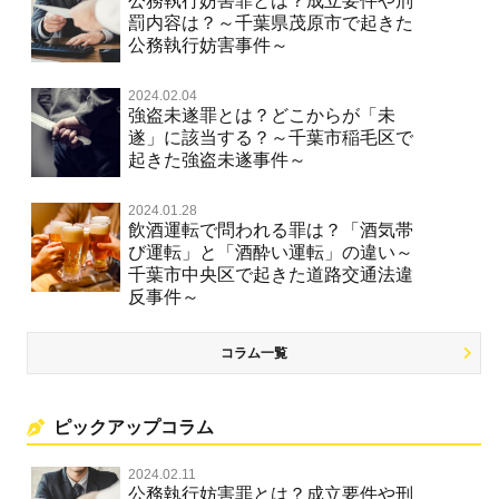
公務執行妨害罪とは？成立要件や刑
罰内容は？～千葉県茂原市で起きた
公務執行妨害事件～
2024.02.04
強盗未遂罪とは？どこからが「未
遂」に該当する？～千葉市稲毛区で
起きた強盗未遂事件～
2024.01.28
飲酒運転で問われる罪は？「酒気帯
び運転」と「酒酔い運転」の違い～
千葉市中央区で起きた道路交通法違
反事件～
コラム一覧
ピックアップコラム
2024.02.11
公務執行妨害罪とは？成立要件や刑