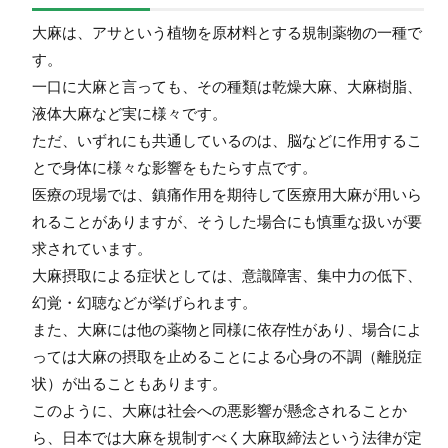
大麻は、アサという植物を原材料とする規制薬物の一種で
す。
一口に大麻と言っても、その種類は乾燥大麻、大麻樹脂、
液体大麻など実に様々です。
ただ、いずれにも共通しているのは、脳などに作用するこ
とで身体に様々な影響をもたらす点です。
医療の現場では、鎮痛作用を期待して医療用大麻が用いら
れることがありますが、そうした場合にも慎重な扱いが要
求されています。
大麻摂取による症状としては、意識障害、集中力の低下、
幻覚・幻聴などが挙げられます。
また、大麻には他の薬物と同様に依存性があり、場合によ
っては大麻の摂取を止めることによる心身の不調（離脱症
状）が出ることもあります。
このように、大麻は社会への悪影響が懸念されることか
ら、日本では大麻を規制すべく大麻取締法という法律が定