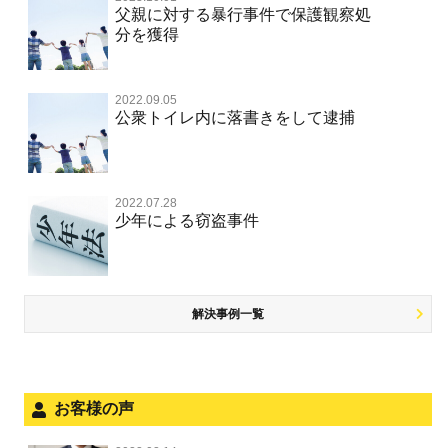
示談で解決してほしい
財産犯 TOP
危険運転行為等
父親に対する暴行事件で保護観察処
事件別－薬物事件
脅迫・強要
児童ポルノ・リベンジポルノ
控訴・上告
分を獲得
不同意性交等罪（旧 強制性交等罪，準強制性交等罪），
執行猶予にしてほしい
横領 背任
薬物事件 TOP
監護者性交等罪
業務妨害
ネット犯罪
事件別－交通違反・交通事故
業務妨害罪
国選弁護士と私選弁護士の違い
不起訴にしてほしい
詐欺（振り込め詐欺等特殊詐欺，電子計算機使用詐欺等）
覚せい剤
自転車事故
不同意わいせつ（旧 強制わいせつ，準強制わいせつ）
公務執行妨害罪
2022.09.05
裁判員裁判
交通違反・交通事故 TOP
その他
事件のことを秘密にしたい
公衆トイレ内に落書きをして逮捕
強盗罪
危険ドラッグ
公然わいせつ罪，わいせつ物頒布等罪，淫行勧誘罪
殺人
司法取引・刑事免責
交通事故 交通違反と刑事事件
公務執行妨害
銃刀法違反
その他 TOP
被害届・告訴・告発されたら
窃盗罪
大麻
児童ポルノ リベンジポルノ
逮捕・監禁
取調べの注意点
自転車事故
ネット犯罪
自首・出頭したい
知的財産と刑事事件
2022.07.28
麻薬及び向精神薬
痴漢
暴行・傷害
少年事件の手続と特色
人身事故・死亡事故
少年による窃盗事件
風営法・風適法違反
児童虐待・保護責任者遺棄
恐喝
盗撮，のぞき行為
略取・誘拐・人身売買
少年事件の処分
無免許運転
住居侵入等
盗品売買・譲り受け等
被害者対応
ひき逃げ・当て逃げ
銃刀法違反
児童虐待・保護責任者遺棄
解決事例一覧
被害届・告訴・告発の不安や悩み
飲酒運転
ストーカー事件
法人と刑事事件（脱税関係，従業員逮捕，予防法務等）
危険運転行為等
犯罪収益移転防止法違反
文書偽造・偽造文書行使
面会・差し入れ
お客様の声
不正競争防止法
風営法・風適法違反