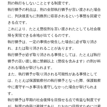
刑の執行をしないこととする制度です。
執行猶予の利点は、刑の全部執行猶予が言い渡された場合
に、判決後直ちに刑務所に収容されるという事態を回避で
きる点です。
これにより、たとえ懲役刑を言い渡されたとしても社会復
帰を実現できる余地が出てくるのです。
執行猶予は、一定の事情が発生した場合に必ず取り消さ
れ、または取り消されることがあります。
執行猶予が必ず取り消される事情としては、たとえば執行
猶予の言い渡し後に禁錮以上（懲役を含みます）の刑が科
される場合が挙げられます。
また、執行猶予が取り消される可能性がある事情として
は、たとえば保護観察付の執行猶予となった際、保護観察
中に遵守すべき事項を遵守しなかった場合が挙げられま
す。
執行猶予は早期の社会復帰を目指せる点で有益な制度です
が、制度の内容は複雑であり、なおかつ目指すためには裁