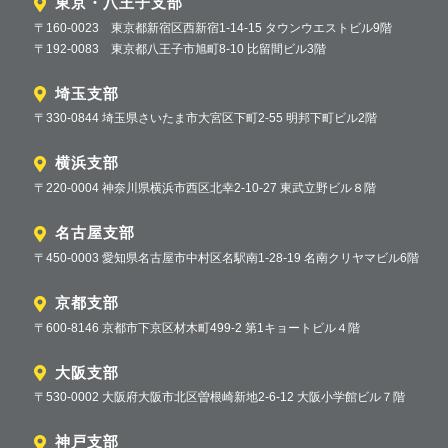
東京・八王子支部
〒160-0023 東京都新宿区西新宿1-14-15 タウンウエストビル9階
〒192-0083 東京都八王子市旭町8-10 比留間ビル3階
埼玉支部
〒330-0844 埼玉県さいたま市大宮区下町2-55 明邦下町ビル2階
横浜支部
〒220-0004 神奈川県横浜市西区北幸2-10-27 東武立野ビル８階
名古屋支部
〒450-0003 愛知県名古屋市中村区名駅南1-28-19 名南クリヤマビル6階
京都支部
〒600-8146 京都市下京区材木町499-2 第1キョートビル４階
大阪支部
〒530-0002 大阪府大阪市北区曽根崎新地2-6-12 大阪小学館ビル７階
神戸支部