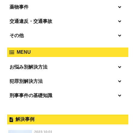
殺人
薬物事件
窃盗
盗撮・のぞき
交通違反・交通事故
覚せい剤
過失致死傷・過失傷害
強盗
その他
人身事故・死亡事故
強制わいせつ、準強制わいせつ
大麻取締法違反
MENU
脅迫・強要
著作権法違反
詐欺
ひき逃げ・当て逃げ
お悩み別解決方法
強姦・準強姦
麻薬及び向精神薬
逮捕・監禁
放火・失火
恐喝
逮捕の不安や悩み
犯罪別解決方法
無免許運転
逮捕されたら
淫行・援助交際
刑事事件の基礎知識
事件別－暴力事件
危険ドラッグ
釈放してほしい
略取・誘拐・人身売買
犯罪収益移転防止法違反
横領 背任
暴力事件 TOP
外国人事件の手続きと特色
事件別－性犯罪
飲酒運転
保釈してほしい
公然わいせつ，わいせつ物頒布，淫
過失致死・過失傷害
刑事裁判の概要・手続
解決事例
行勧誘罪
性犯罪 TOP
事件別－財産犯
無実・無罪を証明してほしい
器物損壊
ストーカー事件
盗品売買・譲り受け等
器物損壊
公務員の逮捕・刑事事件
2023.10.01
淫行・援助交際（児童買春、淫行条例、児童福祉法違反）