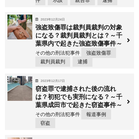
件
示談
親告罪
逮捕
2023年12月24日
強盗致傷罪は裁判員裁判の対象
になる？裁判員裁判とは？～千
葉県内で起きた強盗致傷事件～
その他の刑法犯事件
強盗致傷罪
裁判員裁判
逮捕
2023年12月17日
窃盗罪で逮捕された後の流れ
は？初犯でも実刑になる？～千
葉県成田市で起きた窃盗事件～
その他の刑法犯事件
報道事例
窃盗