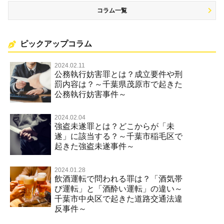
コラム一覧
ピックアップコラム
2024.02.11
公務執行妨害罪とは？成立要件や刑
罰内容は？～千葉県茂原市で起きた
公務執行妨害事件～
2024.02.04
強盗未遂罪とは？どこからが「未
遂」に該当する？～千葉市稲毛区で
起きた強盗未遂事件～
2024.01.28
飲酒運転で問われる罪は？「酒気帯
び運転」と「酒酔い運転」の違い～
千葉市中央区で起きた道路交通法違
反事件～