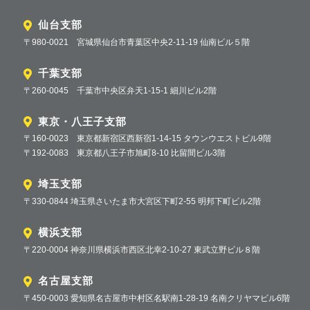
仙台支部
〒980-0021 宮城県仙台市青葉区中央2-11-19 仙南ビル５階
千葉支部
〒260-0045 千葉市中央区弁天1-15-1 細川ビル2階
東京・八王子支部
〒160-0023 東京都新宿区西新宿1-14-15 タウンウエストビル9階
〒192-0083 東京都八王子市旭町8-10 比留間ビル3階
埼玉支部
〒330-0844 埼玉県さいたま市大宮区下町2-55 明邦下町ビル2階
横浜支部
〒220-0004 神奈川県横浜市西区北幸2-10-27 東武立野ビル８階
名古屋支部
〒450-0003 愛知県名古屋市中村区名駅南1-28-19 名南クリヤマビル6階