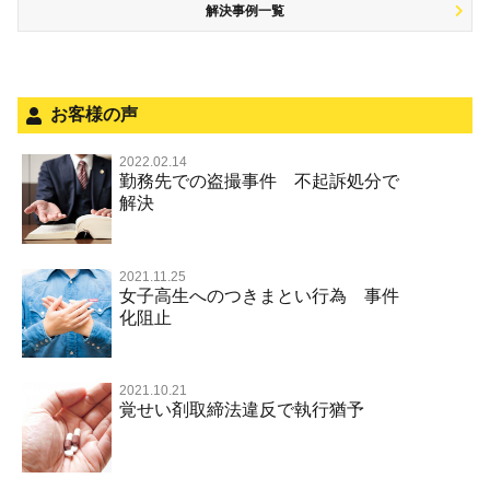
解決事例一覧
被害届・告訴・告発の不安や悩み
飲酒運転
ストーカー事件
法人と刑事事件（脱税関係，従業員逮捕，予防法務等）
危険運転行為等
犯罪収益移転防止法違反
面会・差し入れ
不正競争防止法
お客様の声
風営法・風適法違反
2022.02.14
勤務先での盗撮事件 不起訴処分で
文書偽造・偽造文書行使
解決
著作権法違反・商標法違反
放火・失火
2021.11.25
女子高生へのつきまとい行為 事件
名誉棄損罪・侮辱
化阻止
2021.10.21
覚せい剤取締法違反で執行猶予