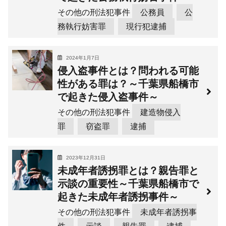
その他の刑法犯事件
公務員
公
務執行妨害罪
現行犯逮捕
2024年1月7日
侵入盗事件とは？問われる可能
性がある罪は？～千葉県船橋市
で起きた侵入盗事件～
その他の刑法犯事件
建造物侵入
罪
窃盗罪
逮捕
2023年12月31日
未成年者誘拐罪とは？親告罪と
示談の重要性～千葉県船橋市で
起きた未成年者誘拐事件～
その他の刑法犯事件
未成年者誘拐事