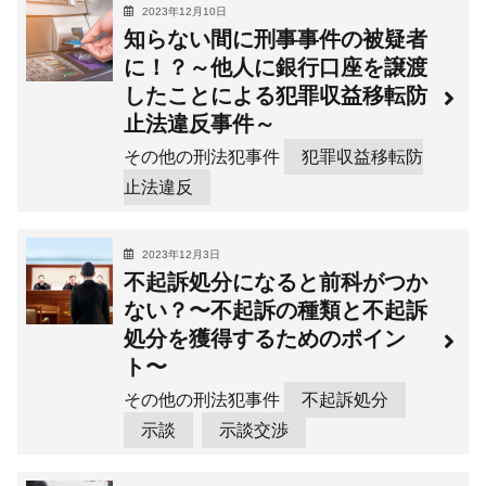
2023年12月10日
知らない間に刑事事件の被疑者
に！？～他人に銀行口座を譲渡
したことによる犯罪収益移転防
止法違反事件～
その他の刑法犯事件
犯罪収益移転防
止法違反
2023年12月3日
不起訴処分になると前科がつか
ない？〜不起訴の種類と不起訴
処分を獲得するためのポイン
ト〜
その他の刑法犯事件
不起訴処分
示談
示談交渉