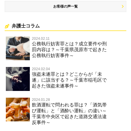
お客様の声一覧
弁護士コラム
2024.02.11
公務執行妨害罪とは？成立要件や刑
罰内容は？～千葉県茂原市で起きた
公務執行妨害事件～
2024.02.04
強盗未遂罪とは？どこからが「未
遂」に該当する？～千葉市稲毛区で
起きた強盗未遂事件～
2024.01.28
飲酒運転で問われる罪は？「酒気帯
び運転」と「酒酔い運転」の違い～
千葉市中央区で起きた道路交通法違
反事件～