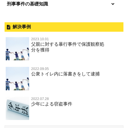
刑事事件の基礎知識
事件別－暴力事件
釈放してほしい
暴力事件 TOP
外国人事件の手続きと特色
事件別－性犯罪
保釈してほしい
過失致死・過失傷害
刑事裁判の概要・手続
解決事例
性犯罪 TOP
事件別－財産犯
無実・無罪を証明してほしい
器物損壊
公務員の逮捕・刑事事件
2023.10.01
淫行・援助交際（児童買春、淫行条例、児童福祉法違反）
示談で解決してほしい
財産犯 TOP
父親に対する暴行事件で保護観察処
事件別－薬物事件
脅迫・強要
控訴・上告
分を獲得
不同意性交等罪（旧 強制性交等罪，準強制性交等罪），
執行猶予にしてほしい
横領 背任
薬物事件 TOP
監護者性交等罪
事件別－交通違反・交通事故
業務妨害罪
国選弁護士と私選弁護士の違い
不起訴にしてほしい
詐欺（振り込め詐欺等特殊詐欺，電子計算機使用詐欺等）
覚せい剤
不同意わいせつ（旧 強制わいせつ，準強制わいせつ）
公務執行妨害罪
裁判員裁判
2022.09.05
交通違反・交通事故 TOP
その他
事件のことを秘密にしたい
公衆トイレ内に落書きをして逮捕
強盗罪
危険ドラッグ
公然わいせつ罪，わいせつ物頒布等罪，淫行勧誘罪
殺人
司法取引・刑事免責
交通事故 交通違反と刑事事件
その他 TOP
被害届・告訴・告発されたら
窃盗罪
大麻
児童ポルノ リベンジポルノ
逮捕・監禁
取調べの注意点
自転車事故
ネット犯罪
自首・出頭したい
知的財産と刑事事件
麻薬及び向精神薬
痴漢
2022.07.28
暴行・傷害
少年事件の手続と特色
人身事故・死亡事故
少年による窃盗事件
児童虐待・保護責任者遺棄
恐喝
盗撮，のぞき行為
略取・誘拐・人身売買
少年事件の処分
無免許運転
住居侵入等
盗品売買・譲り受け等
被害者対応
ひき逃げ・当て逃げ
銃刀法違反