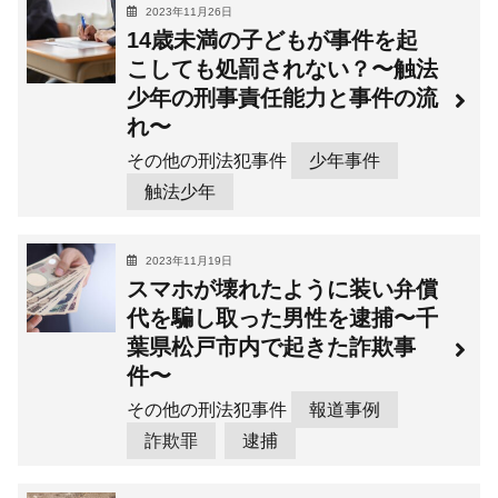
2023年11月26日
14歳未満の子どもが事件を起
こしても処罰されない？〜触法
少年の刑事責任能力と事件の流
れ〜
その他の刑法犯事件
少年事件
触法少年
2023年11月19日
スマホが壊れたように装い弁償
代を騙し取った男性を逮捕〜千
葉県松戸市内で起きた詐欺事
件〜
その他の刑法犯事件
報道事例
詐欺罪
逮捕