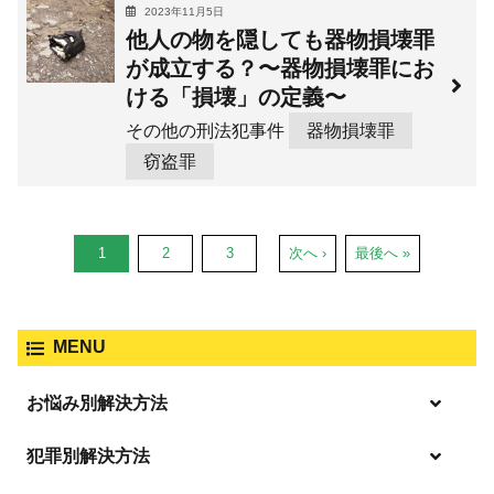
2023年11月5日
他人の物を隠しても器物損壊罪
が成立する？〜器物損壊罪にお
ける「損壊」の定義〜
その他の刑法犯事件
器物損壊罪
窃盗罪
1
2
3
次へ ›
最後へ »
MENU
お悩み別解決方法
逮捕の不安や悩み
犯罪別解決方法
逮捕されたら